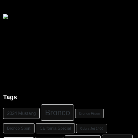
15. März 2018
Tags
Bronco
2024 Mustang
Bronco Filson
Bronco Sport
California Special
Cobra Jet 1400