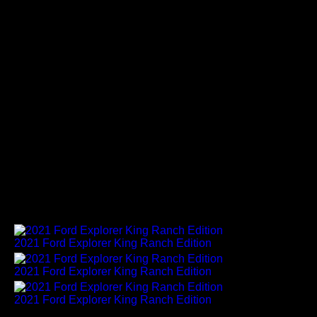
Color and Materials Manager. "Die warme, erdige
Norias-Farbgebung, die natürlichen,
naturbelassenen Holzapplikationen und das
Perforationsmuster auf den Sitzen sind nur einige
Beispiele dafür, wie wir den King Ranch-Lifestyle
einer ganz neuen Kundengruppe nahebringen
konnten."
Ergänzt wird der raffinierte Innenraum durch ein
optionales Premium-Technologiepaket mit
Multikontursitzen mit Massagefunktion, einem 10,1-Zoll-
Touchscreen im Hochformat mit Swipe- und Pinch-to-
Zoom-Funktion sowie einem B&O Sound System von
Bang & Olufsen mit 14 Lautsprechern, das speziell auf
den Innenraum des Explorer abgestimmt ist.
2021 Ford Explorer King Ranch Edition
2021 Ford Explorer King Ranch Edition
2021 Ford Explorer King Ranch Edition