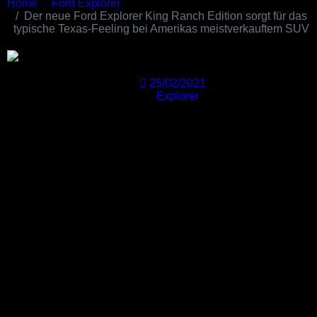
Home
Ford Explorer
Der neue Ford Explorer King Ranch Edition sorgt für das
typische Texas-Feeling bei Amerikas meistverkauftem SUV
25/02/2021
Explorer
DEARBORN, Michigan, 24. Februar 2021 – Der Ford
Explorer, Amerikas meistverkaufter SUV aller Zeiten,
erweitert sein Angebot um die allererste King Ranch-
Edition, die den Kunden des Midsize-SUV ein völlig
neues, robustes und hochwertiges Erscheinungsbild mit
der kompromisslosen Qualität, Verarbeitung und dem
Charme der legendären texanischen Ranch bietet.
"Im Jahr 1853 baute Captain Richard King die King
Ranch in der rauen Landschaft von Südtexas auf, bis
sie zu einem leuchtenden Beispiel für Innovation und
Erfolg in der Landwirtschaft und Viehzucht wurde",