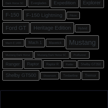
Explorer
Expedition
Everglades
Dark Horse SC
F-150
F-150 Lightning
Filson
Ford GT
Heritage Edition
Hybrid
Mustang
Mach 1
Maverick
Mach-E 1400
Mustang Dark Horse
Mustang Dark Horse SC
ProRunner
Ranger
Raptor
Raptor R
Shelby GT350
Rattler
Shelby GT500
Tremor
Timberline
Showroom
Traxenberg 2
94169 Thurmansbang