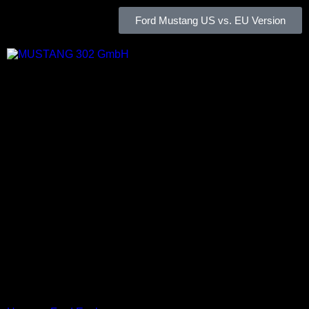
Ford Mustang US vs. EU Version
Der neue Ford Explorer
King Ranch Edition
sorgt für das typische
Texas-Feeling bei
Amerikas
meistverkauftem SUV