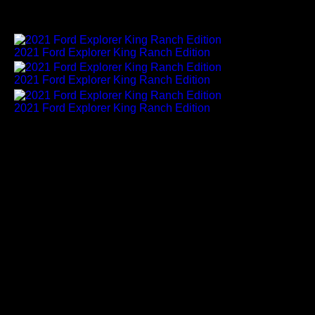
2021 Ford Explorer King Ranch Edition
2021 Ford Explorer King Ranch Edition
2021 Ford Explorer King Ranch Edition
Amerikas meistverkaufter SUV aller
Zeiten wird noch besser
Ford hat sich mit den Besitzern zusammengetan, um den
Explorer kontinuierlich weiterzuentwickeln und Amerikas
meistverkauften SUV aller Zeiten voranzubringen. Für
das Jahr 2021 reagiert das Unternehmen auf die
Wünsche der Kunden nicht nur mit der King Ranch
Edition, sondern auch mit der Einführung des XLT Sport
Appearance Pakets, neuen Innenraumausstattungen und
neuen Außenfarben sowie zahlreichen Verbesserungen
im Innenraum, darunter hellere Lacke, hochwertigere