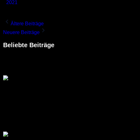
2021
Ältere Beiträge
Neuere Beiträge
Beliebte Beiträge
Ford Bronco Filson 2027: Die exklusive Outdoor-
Edition für echte Abenteurer
22. Juni 2026
Ford Performance
ehrt mit der 2018
Ford GT ’67 Heritage
Edition den
historischen Le-
Mans-Sieger von
1967 mit einer neuen
Lackierung
15. August 2017
California Special kehrt zurück für
den Mustang 2019