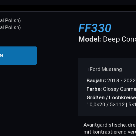
FF330
Model:
Deep Conc
EN
Ford Mustang
Baujahr:
2018 - 2022
Farbe:
Glossy Gunmet
Größen / Lochkreise
10,0×20 / 5×112 | 5×
Avantgardistische, dr
mit kontrastierend ve