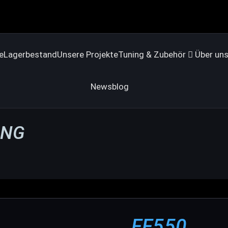
e
Lagerbestand
Unsere Projekte
Tuning & Zubehör
Über un
Newsblog
ANG
FF550