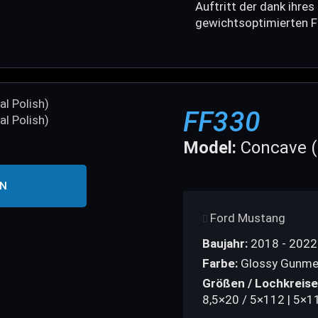
Auftritt der dank ihre
gewichtsoptimierten 
FF330
Model:
Concave (
EN
Ford Mustang
Baujahr:
2018 - 2022
Farbe:
Glossy Gunmet
Größen / Lochkreise
8,5×20 / 5×112 | 5×1