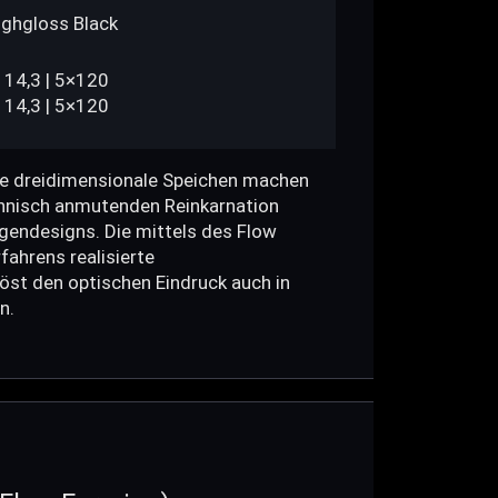
Highgloss Black
114,3 | 5×120
114,3 | 5×120
te dreidimensionale Speichen machen
chnisch anmutenden Reinkarnation
elgendesigns. Die mittels des Flow
ahrens realisierte
öst den optischen Eindruck auch in
n.