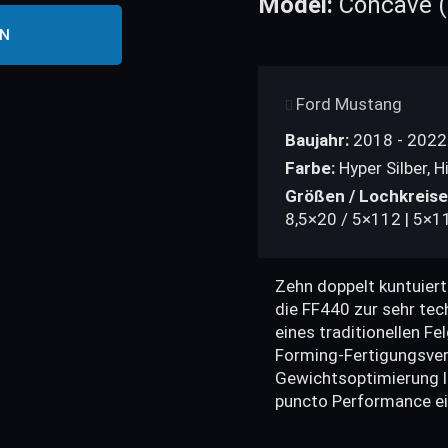
Model:
Concave (
EN
Ford Mustang
Baujahr:
2018 - 2022
Farbe:
Hyper Silber, 
Größen / Lochkreise
8,5×20 / 5×112 | 5×1
Zehn doppelt kuntuier
die FF440 zur sehr te
eines traditionellen F
Forming-Fertigungsverf
Gewichtsoptimierung l
puncto Performance ei