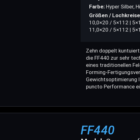
Farbe:
Hyper Silber, 
Größen / Lochkreise
10,0×20 / 5×112 | 5×
11,0×20 / 5×112 | 5×
Zehn doppelt kuntuier
die FF440 zur sehr te
eines traditionellen F
Forming-Fertigungsverf
Gewichtsoptimierung l
puncto Performance ei
FF440