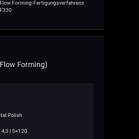
s Flow Forming-Fertigungsverfahrens
FF330.
Flow Forming)
al Polish
14,3 | 5×120