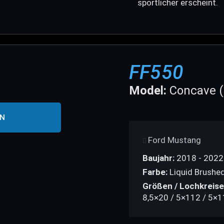
sportlicher erscheint.
FF550
Model:
Concave (
EN
Ford Mustang
Baujahr:
2018 - 2022
Farbe:
Liquid Brushed
Größen / Lochkreise
8,5×20 / 5×112 / 5×1