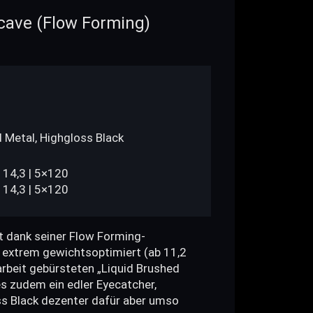
ave (Flow Forming)
 Metal, Highgloss Black
114,3 | 5×120
114,3 | 5×120
t dank seiner Flow Forming-
 extrem gewichtsoptimiert (ab 11,2
darbeit gebürsteten „Liquid Brushed
es zudem ein edler Eyecatcher,
ss Black dezenter dafür aber umso