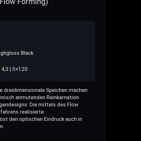
Flow Forming)
Highgloss Black
14,3 | 5×120
te dreidimensionale Speichen machen
chnisch anmutenden Reinkarnation
elgendesigns. Die mittels des Flow
ahrens realisierte
öst den optischen Eindruck auch in
n.