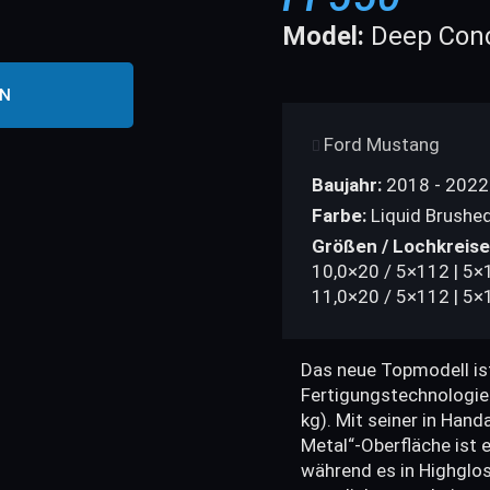
Model:
Deep Conc
EN
Ford Mustang
Baujahr:
2018 - 2022
Farbe:
Liquid Brushed
Größen / Lochkreise
10,0×20 / 5×112 | 5×
11,0×20 / 5×112 | 5×
Das neue Topmodell is
Fertigungstechnologie
kg). Mit seiner in Han
Metal“-Oberfläche ist 
während es in Highglo