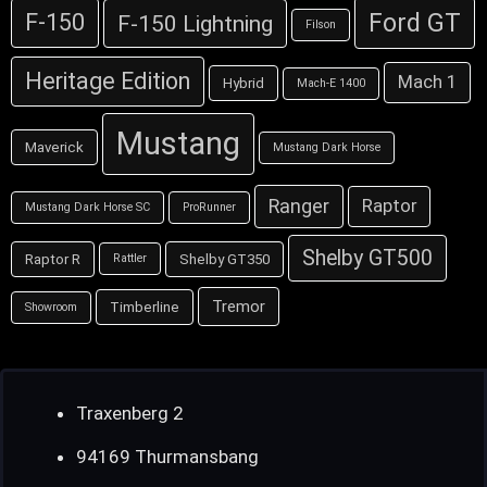
Ford GT
F-150
F-150 Lightning
Filson
Heritage Edition
Mach 1
Hybrid
Mach-E 1400
Mustang
Maverick
Mustang Dark Horse
Ranger
Raptor
Mustang Dark Horse SC
ProRunner
Shelby GT500
Raptor R
Shelby GT350
Rattler
Tremor
Timberline
Showroom
Traxenberg 2
94169 Thurmansbang