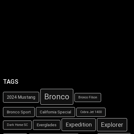
TAGS
Bronco
2024 Mustang
Bronco Filson
Bronco Sport
California Special
Cobra Jet 1400
Explorer
Expedition
Everglades
Dark Horse SC