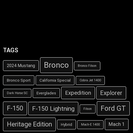
TAGS
Bronco
2024 Mustang
Bronco Filson
Bronco Sport
California Special
Cobra Jet 1400
Explorer
Expedition
Everglades
Dark Horse SC
Ford GT
F-150
F-150 Lightning
Filson
Heritage Edition
Mach 1
Hybrid
Mach-E 1400