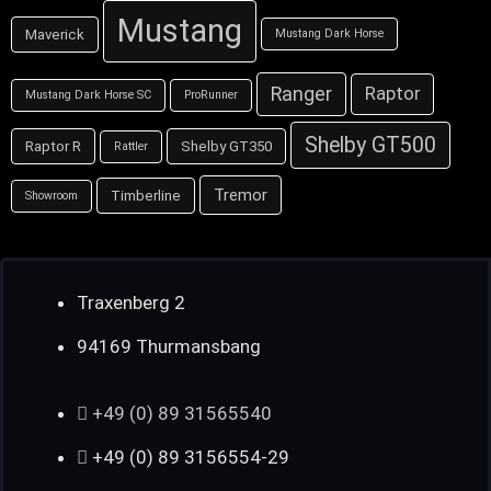
Mustang
Maverick
Mustang Dark Horse
Ranger
Raptor
Mustang Dark Horse SC
ProRunner
Shelby GT500
Raptor R
Shelby GT350
Rattler
Tremor
Timberline
Showroom
Traxenberg 2
94169 Thurmansbang
+49 (0) 89 31565540
+49 (0) 89 3156554-29