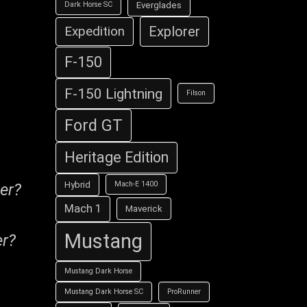
Everglades
Dark Horse SC
Explorer
Expedition
F-150
F-150 Lightning
Filson
Ford GT
Heritage Edition
Hybrid
Mach-E 1400
er?
Mach 1
Maverick
Mustang
er?
Mustang Dark Horse
Mustang Dark Horse SC
ProRunner