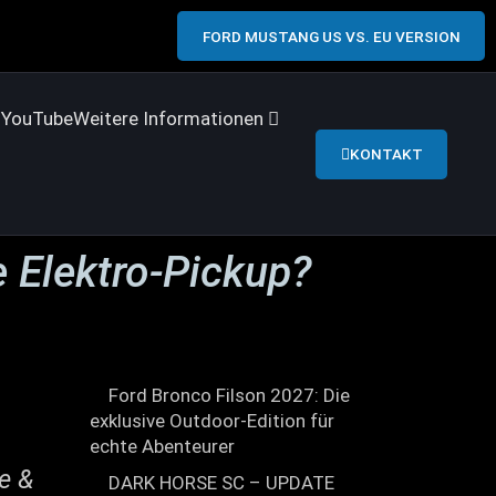
FORD MUSTANG US VS. EU VERSION
s
YouTube
Weitere Informationen
KONTAKT
 Elektro-Pickup?
Ford Bronco Filson 2027: Die
exklusive Outdoor-Edition für
echte Abenteurer
e &
DARK HORSE SC – UPDATE