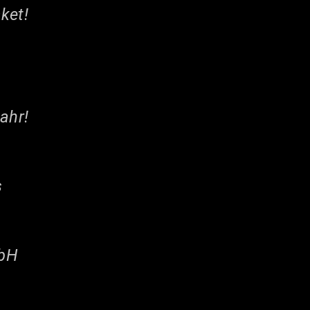
ket!
ahr!
s
mbH