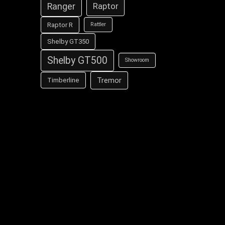
Ranger
Raptor
Raptor R
Rattler
Shelby GT350
Shelby GT500
Showroom
Tremor
Timberline