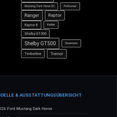
Mustang Dark Horse SC
ProRunner
Ranger
Raptor
Raptor R
Rattler
Shelby GT350
Shelby GT500
Showroom
Tremor
Timberline
DELLE & AUSSTATTUNGSÜBERSICHT
026 Ford Mustang Dark Horse