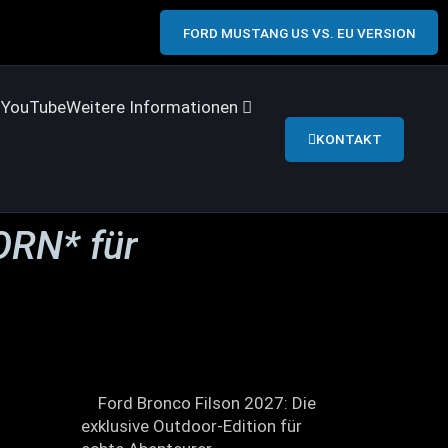
FORD MUSTANG US VS. EU VERSION
s
YouTube
Weitere Informationen
KONTAKT
ORN* für
Ford Bronco Filson 2027: Die
exklusive Outdoor-Edition für