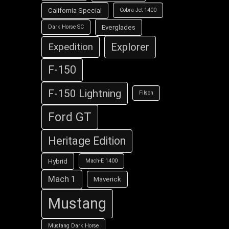
California Special
Cobra Jet 1400
Everglades
Dark Horse SC
Explorer
Expedition
F-150
F-150 Lightning
Filson
Ford GT
Heritage Edition
Hybrid
Mach-E 1400
Mach 1
Maverick
Mustang
Mustang Dark Horse