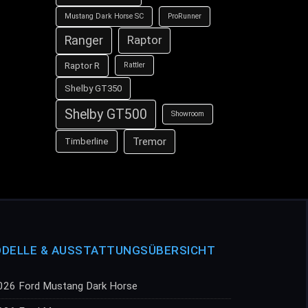
Mustang Dark Horse SC
ProRunner
Ranger
Raptor
Raptor R
Rattler
Shelby GT350
Shelby GT500
Showroom
Tremor
Timberline
DELLE & AUSSTATTUNGSÜBERSICHT
026 Ford Mustang Dark Horse