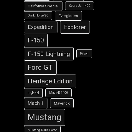
California Special
Cobra Jet 1400
Everglades
Dark Horse SC
Explorer
Expedition
F-150
F-150 Lightning
Filson
Ford GT
Heritage Edition
Hybrid
Mach-E 1400
Mach 1
Maverick
Mustang
Mustang Dark Horse