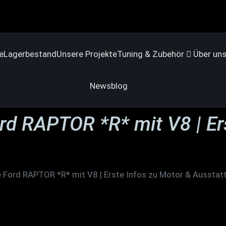
e
Lagerbestand
Unsere Projekte
Tuning & Zubehör
Über un
Newsblog
rd RAPTOR *R* mit V8 | Er
e Ford RAPTOR *R* mit V8 | Erste Infos zu Motor & Ausstat