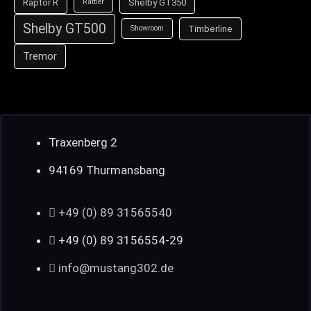
Raptor R
Shelby GT350
Rattler
Shelby GT500
Timberline
Showroom
Tremor
Traxenberg 2
94169 Thurmansbang
+49 (0) 89 31565540
+49 (0) 89 3156554-29
info@mustang302.de