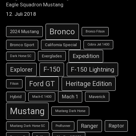
Eagle Squadron Mustang
12. Juli 2018
Bronco
2024 Mustang
Bronco Filson
Bronco Sport
California Special
Cobra Jet 1400
Expedition
Everglades
Dark Horse SC
F-150
F-150 Lightning
Explorer
Ford GT
Heritage Edition
Filson
Mach 1
Hybrid
Maverick
Mach-E 1400
Mustang
Mustang Dark Horse
Ranger
Raptor
Mustang Dark Horse SC
ProRunner