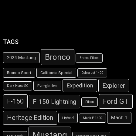
TAGS
Bronco
2024 Mustang
Bronco Filson
Bronco Sport
California Special
Cobra Jet 1400
Explorer
Expedition
Everglades
Dark Horse SC
Ford GT
F-150
F-150 Lightning
Filson
Heritage Edition
Mach 1
Hybrid
Mach-E 1400
Mustang