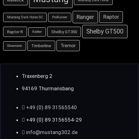
Maverick
Mustang Dark Horse
Ranger
Raptor
Mustang Dark Horse SC
ProRunner
Shelby GT500
Raptor R
Shelby GT350
Rattler
Tremor
Timberline
Showroom
Traxenberg 2
94169 Thurmansbang
+49 (0) 89 31565540
+49 (0) 89 3156554-29
info@mustang302.de