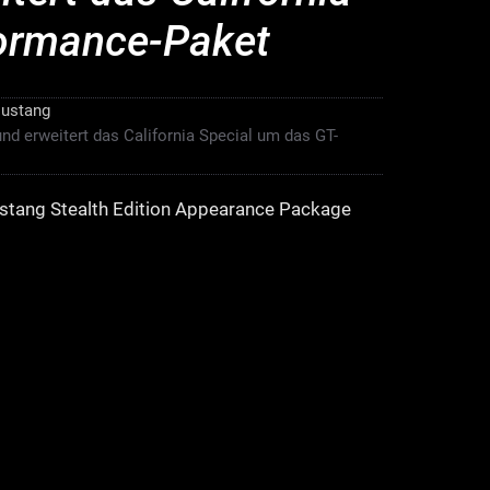
formance-Paket
ustang
und erweitert das California Special um das GT-