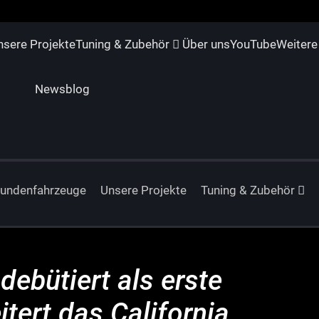
nsere Projekte
Tuning & Zubehör
Über uns
YouTube
Weitere
Newsblog
Kundenfahrzeuge
Unsere Projekte
Tuning & Zubehör
ebütiert als erste
itert das California