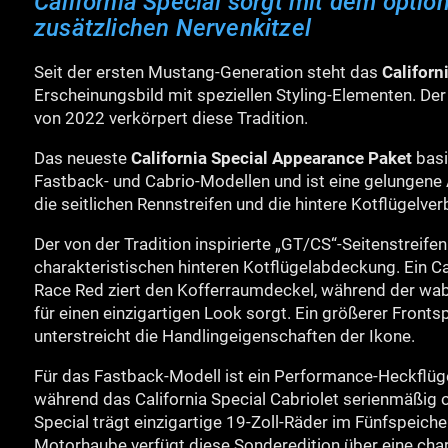
California Special sorgt mit dem opti
zusätzlichen Nervenkitzel
Seit der ersten Mustang-Generation steht das
Californ
Erscheinungsbild mit speziellen Styling-Elementen. Der
von 2022 verkörpert diese Tradition.
Das neueste
California Special Appearance Paket
basi
Fastback- und Cabrio-Modellen und ist eine gelungene 
die seitlichen Rennstreifen und die hintere Kotflügelver
Der von der Tradition inspirierte „GT/CS“-Seitenstreifen
charakteristischen hinteren Kotflügelabdeckung. Ein Ca
Race Red ziert den Kofferraumdeckel, während der wab
für einen einzigartigen Look sorgt. Ein größerer Fron
unterstreicht die Handlingeigenschaften der Ikone.
Für das Fastback-Modell ist ein Performance-Heckflüg
während das California Special Cabriolet serienmäßig oh
Special trägt einzigartige 19-Zoll-Räder im Fünfspeiche
Motorhaube verfügt diese Sonderedition über eine char