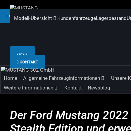
FORD MUSTANG US VS. EU VERSION
Modell-Übersicht
Kundenfahrzeuge
Lagerbestand
U
MENÜ
KONTAKT
Home
Allgemeine Fahrzeuginformationen
Unsere 
Weitere Informationen
Kontakt
Newsblog
Der Ford Mustang 2022 d
Stealth Edition und erwe