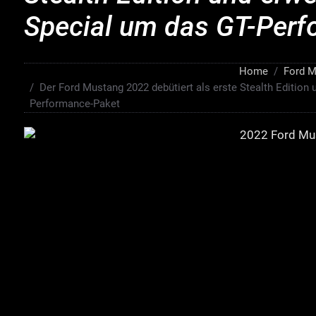
Special um das GT-Per
Home
Ford M
Der Ford Mustang 2022 debütiert als erste Stealth Edition 
Performance-Paket