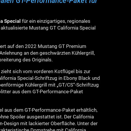
onalen GT-Performance-Paket für
ia Special
für ein einzigartiges, regionales
 aktualisierte Mustang GT California Special
ert auf den 2022 Mustang GT Premium
Anlehnung an den geschwärzten Kühlergrill,
breiterung des Originals.
 zieht sich vom vorderen Kotflügel bis zur
lifornia Special-Schriftzug in Ebony Black und
enförmige Kühlergrill mit „GT/CS“-Schriftzug
tsplitter aus dem GT-Performance-Paket
el aus dem GT-Performance-Paket erhältlich,
ne Spoiler ausgestattet ist. Der California
n-Design mit lackierter Oberfläche. Unter der
akteristische Domstrebe mit California