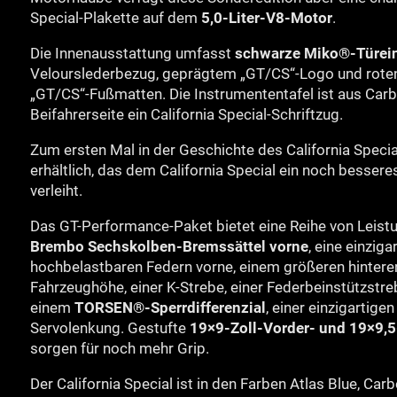
Special-Plakette auf dem
5,0-Liter-V8-Motor
.
Die Innenausstattung umfasst
schwarze Miko®-Türein
Velourslederbezug, geprägtem „GT/CS“-Logo und roten 
„GT/CS“-Fußmatten. Die Instrumententafel ist aus Carb
Beifahrerseite ein California Special-Schriftzug.
Zum ersten Mal in der Geschichte des California Specia
erhältlich, das dem California Special ein noch besser
verleiht.
Das GT-Performance-Paket bietet eine Reihe von Leist
Brembo Sechskolben-Bremssättel vorne
, eine einzi
hochbelastbaren Federn vorne, einem größeren hinteren 
Fahrzeughöhe, einer K-Strebe, einer Federbeinstützstre
einem
TORSEN®-Sperrdifferenzial
, einer einzigartige
Servolenkung. Gestufte
19×9-Zoll-Vorder- und 19×9,5-
sorgen für noch mehr Grip.
Der California Special ist in den Farben Atlas Blue, Car