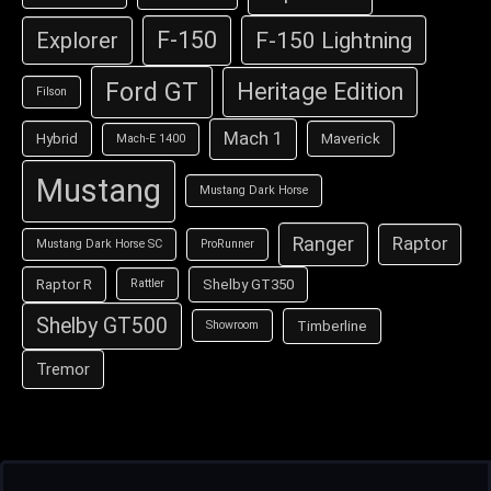
F-150
F-150 Lightning
Explorer
Ford GT
Heritage Edition
Filson
Mach 1
Hybrid
Maverick
Mach-E 1400
Mustang
Mustang Dark Horse
Ranger
Raptor
Mustang Dark Horse SC
ProRunner
Raptor R
Shelby GT350
Rattler
Shelby GT500
Timberline
Showroom
Tremor