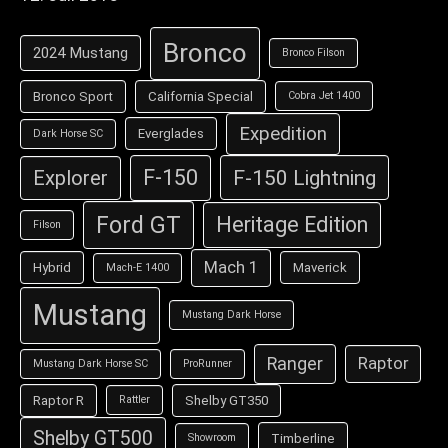
Bronco
2024 Mustang
Bronco Filson
Bronco Sport
California Special
Cobra Jet 1400
Expedition
Everglades
Dark Horse SC
F-150
F-150 Lightning
Explorer
Ford GT
Heritage Edition
Filson
Mach 1
Hybrid
Maverick
Mach-E 1400
Mustang
Mustang Dark Horse
Ranger
Raptor
Mustang Dark Horse SC
ProRunner
Raptor R
Shelby GT350
Rattler
Shelby GT500
Timberline
Showroom