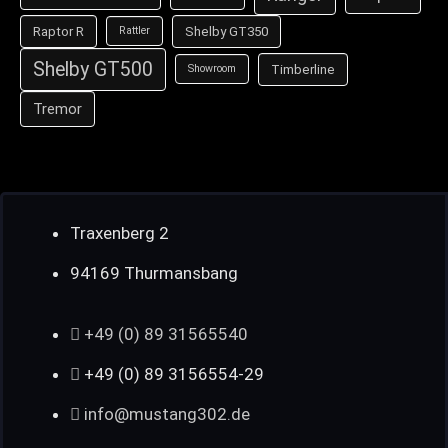
Raptor R
Shelby GT350
Rattler
Shelby GT500
Timberline
Showroom
Tremor
Traxenberg 2
94169 Thurmansbang
+49 (0) 89 31565540
+49 (0) 89 3156554-29
info@mustang302.de