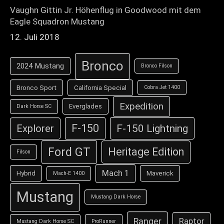
Vaughn Gittin Jr. Höhenflug in Goodwood mit dem
Eagle Squadron Mustang
12. Juli 2018
Bronco
2024 Mustang
Bronco Filson
Bronco Sport
California Special
Cobra Jet 1400
Expedition
Everglades
Dark Horse SC
F-150
F-150 Lightning
Explorer
Ford GT
Heritage Edition
Filson
Mach 1
Hybrid
Maverick
Mach-E 1400
Mustang
Mustang Dark Horse
Ranger
Raptor
Mustang Dark Horse SC
ProRunner