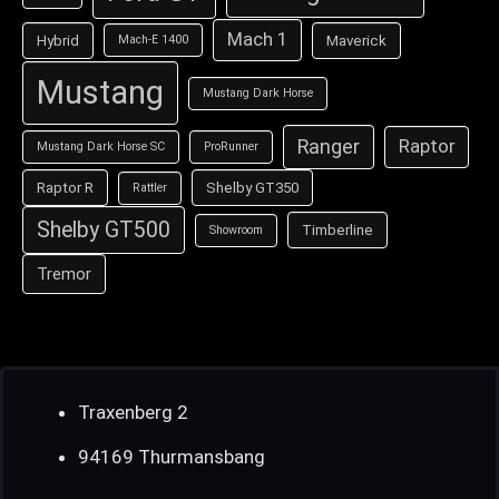
Mach 1
Hybrid
Maverick
Mach-E 1400
Mustang
Mustang Dark Horse
Ranger
Raptor
Mustang Dark Horse SC
ProRunner
Raptor R
Shelby GT350
Rattler
Shelby GT500
Timberline
Showroom
Tremor
Traxenberg 2
94169 Thurmansbang