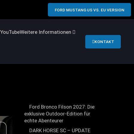
FORD MUSTANG US VS. EU VERSION
s
YouTube
Weitere Informationen
KONTAKT
Ford Bronco Filson 2027: Die
exklusive Outdoor-Edition für
echte Abenteurer
DARK HORSE SC – UPDATE