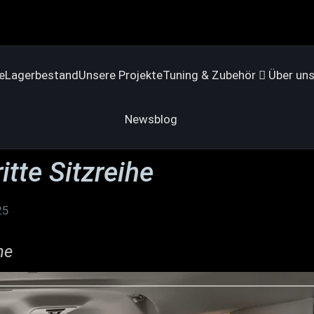
e
Lagerbestand
Unsere Projekte
Tuning & Zubehör
Über un
Newsblog
itte Sitzreihe
25
he