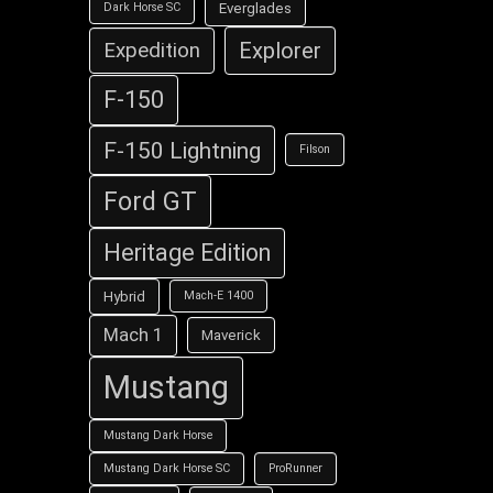
Everglades
Dark Horse SC
Explorer
Expedition
F-150
F-150 Lightning
Filson
Ford GT
Heritage Edition
Hybrid
Mach-E 1400
Mach 1
Maverick
Mustang
Mustang Dark Horse
Mustang Dark Horse SC
ProRunner