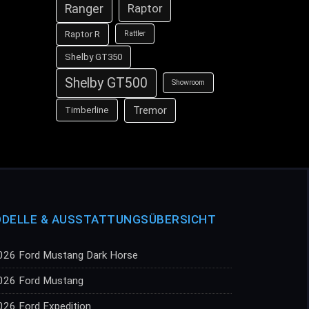
Ranger
Raptor
Raptor R
Rattler
Shelby GT350
Shelby GT500
Showroom
Tremor
Timberline
DELLE & AUSSTATTUNGSÜBERSICHT
026 Ford Mustang Dark Horse
026 Ford Mustang
026 Ford Expedition