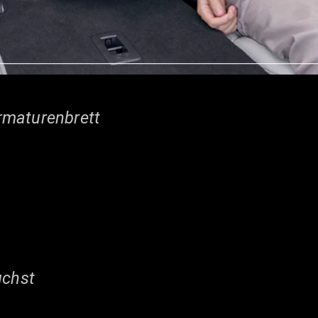
rmaturenbrett
uchst