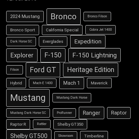
Bronco
2024 Mustang
Bronco Filson
Bronco Sport
California Special
Cobra Jet 1400
Expedition
Everglades
Dark Horse SC
F-150
F-150 Lightning
Explorer
Ford GT
Heritage Edition
Filson
Mach 1
Hybrid
Maverick
Mach-E 1400
Mustang
Mustang Dark Horse
Ranger
Raptor
Mustang Dark Horse SC
ProRunner
Raptor R
Shelby GT350
Rattler
Shelby GT500
Timberline
Showroom