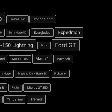
o
Bronco Sport
Bronco Filson
Expedition
Everglades
00
Dark Horse SC
Ford GT
-150 Lightning
Filson
Mach 1
rid
Maverick
Mach-E 1400
rk Horse
Mustang Dark Horse SC
ProRunner
r R
Shelby GT350
Rattler
Tremor
Timberline