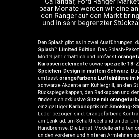
Callandar, Ford Ranger Market
paar Monate werden wir eine an
den Ranger auf den Markt bring
und in sehr begrenzter Stückza
Den Splash gibt es in zwei Ausführungen: 
Splash™ Limited Edition
. Das Splash-Paket
Modelljahr erhältlich und umfasst
orangef
Karosserieelemente
sowie
spezielle 18-Z
Speichen-Design in mattem Schwarz
. Da
umfasst
orangefarbene Lufteinlässe im K
schwarze Akzente am Kühlergrill, an den S
Rückspiegelkappen, den Radkappen und den
finden sich exklusive
Sitze mit orangefar
einzigartiger
Karbonoptik mit Smoking-St
Leder bezogen sind. Orangefarbene Kontra
am Lenkrad, am Schalthebel und an der U
Handbremse. Die Lariat-Modelle erhalten 
an den vorderen und hinteren Armlehnen so