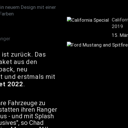
 in neuem Design mit einer
 Farben
Califor
2019
15. Mä
anger
™
ist zurück. Das
aket aus den
back, neu
eit und erstmals mit
et 2022
.
hre Fahrzeuge zu
 statten ihren Ranger
us - und mit Splash
usives", so Chad