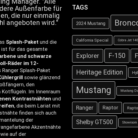
ing Manager. "Alle
TAGS
dere Außenfarbe für
en, die nur einmalig
Bronc
hl angeboten wird."
2024 Mustang
California Special
Cobra Jet 14
das
Splash-Paket
und die
 ist für das gesamte
F-150
F
Explorer
arbene und schwarze
oll-Räder im 12-
s Ranger Splash-Paket
Heritage Edition
Hyb
ühlergrill
sowie glänzend
toßfängern, den
Mustang
 Kotflügeln. Im Innenraum
Mustang Da
benen Kontrastnähten
und
reifen
, die beim Lariat mit
Ranger
Raptor
Rapto
stnähte finden sich auch
mmantelung der
Shelby GT500
Showroom
orangefarbene Akzentnähte
wie auf der