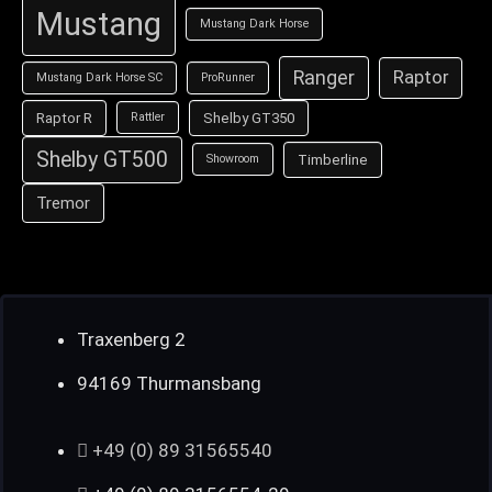
Mustang
Mustang Dark Horse
Ranger
Raptor
Mustang Dark Horse SC
ProRunner
Raptor R
Shelby GT350
Rattler
Shelby GT500
Timberline
Showroom
Tremor
Traxenberg 2
94169 Thurmansbang
+49 (0) 89 31565540