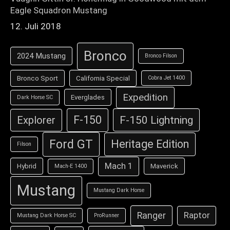
Eagle Squadron Mustang
12. Juli 2018
Bronco
2024 Mustang
Bronco Filson
Bronco Sport
California Special
Cobra Jet 1400
Expedition
Everglades
Dark Horse SC
F-150
F-150 Lightning
Explorer
Ford GT
Heritage Edition
Filson
Mach 1
Hybrid
Maverick
Mach-E 1400
Mustang
Mustang Dark Horse
Ranger
Raptor
Mustang Dark Horse SC
ProRunner