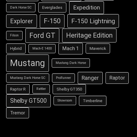
Expedition
Everglades
Dark Horse SC
F-150
F-150 Lightning
Explorer
Ford GT
Heritage Edition
Filson
Mach 1
Hybrid
Maverick
Mach-E 1400
Mustang
Mustang Dark Horse
Ranger
Raptor
Mustang Dark Horse SC
ProRunner
Raptor R
Shelby GT350
Rattler
Shelby GT500
Timberline
Showroom
Tremor