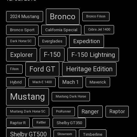
Bronco
2024 Mustang
Bronco Filson
Bronco Sport
California Special
Cobra Jet 1400
Expedition
Everglades
Dark Horse SC
F-150
F-150 Lightning
Explorer
Ford GT
Heritage Edition
Filson
Mach 1
Hybrid
Maverick
Mach-E 1400
Mustang
Mustang Dark Horse
Ranger
Raptor
Mustang Dark Horse SC
ProRunner
Raptor R
Shelby GT350
Rattler
Shelby GT500
Timberline
Showroom