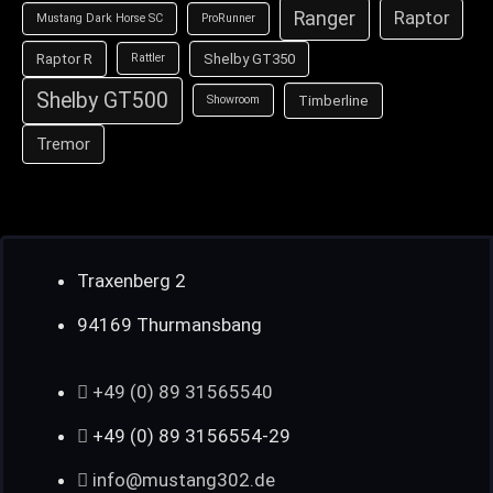
Ranger
Raptor
Mustang Dark Horse SC
ProRunner
Raptor R
Shelby GT350
Rattler
Shelby GT500
Timberline
Showroom
Tremor
Traxenberg 2
94169 Thurmansbang
+49 (0) 89 31565540
+49 (0) 89 3156554-29
info@mustang302.de