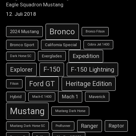
Eagle Squadron Mustang
12. Juli 2018
Bronco
2024 Mustang
Bronco Filson
Bronco Sport
California Special
Cobra Jet 1400
Expedition
Everglades
Dark Horse SC
F-150
F-150 Lightning
Explorer
Ford GT
Heritage Edition
Filson
Mach 1
Hybrid
Maverick
Mach-E 1400
Mustang
Mustang Dark Horse
Ranger
Raptor
Mustang Dark Horse SC
ProRunner