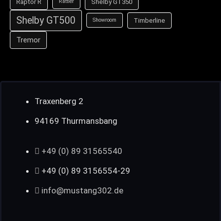
Raptor R
Shelby GT350
Rattler
Shelby GT500
Timberline
Showroom
Tremor
Traxenberg 2
94169 Thurmansbang
+49 (0) 89 31565540
+49 (0) 89 3156554-29
info@mustang302.de