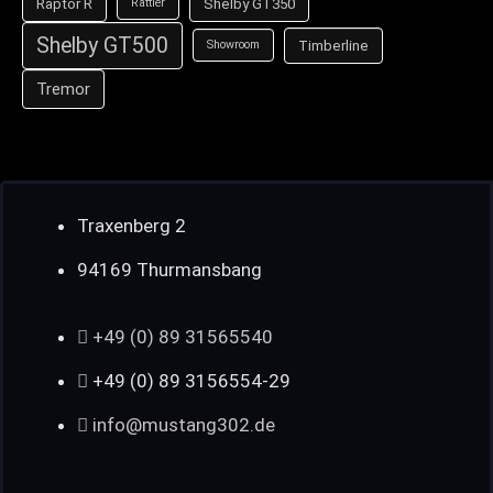
Raptor R
Shelby GT350
Rattler
Shelby GT500
Timberline
Showroom
Tremor
Traxenberg 2
94169 Thurmansbang
+49 (0) 89 31565540
+49 (0) 89 3156554-29
info@mustang302.de