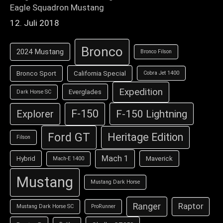
Eagle Squadron Mustang
12. Juli 2018
Bronco
2024 Mustang
Bronco Filson
Bronco Sport
California Special
Cobra Jet 1400
Expedition
Everglades
Dark Horse SC
F-150
F-150 Lightning
Explorer
Ford GT
Heritage Edition
Filson
Mach 1
Hybrid
Maverick
Mach-E 1400
Mustang
Mustang Dark Horse
Ranger
Raptor
Mustang Dark Horse SC
ProRunner