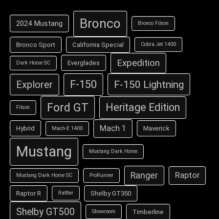
Bronco
2024 Mustang
Bronco Filson
Bronco Sport
California Special
Cobra Jet 1400
Expedition
Everglades
Dark Horse SC
F-150
F-150 Lightning
Explorer
Ford GT
Heritage Edition
Filson
Mach 1
Hybrid
Maverick
Mach-E 1400
Mustang
Mustang Dark Horse
Ranger
Raptor
Mustang Dark Horse SC
ProRunner
Raptor R
Shelby GT350
Rattler
Shelby GT500
Timberline
Showroom