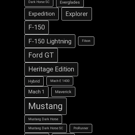
Everglades
Dark Horse SC
Explorer
Expedition
F-150
F-150 Lightning
Filson
Ford GT
Heritage Edition
Hybrid
Mach-E 1400
Mach 1
Maverick
Mustang
Mustang Dark Horse
Mustang Dark Horse SC
ProRunner