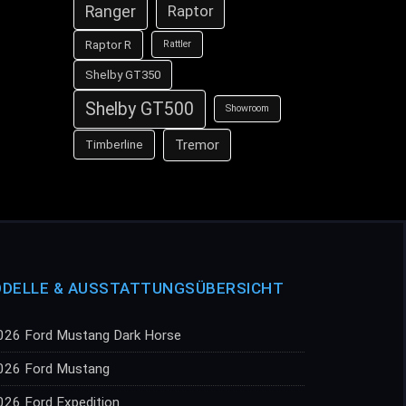
Ranger
Raptor
Raptor R
Rattler
Shelby GT350
Shelby GT500
Showroom
Tremor
Timberline
DELLE & AUSSTATTUNGSÜBERSICHT
026 Ford Mustang Dark Horse
026 Ford Mustang
026 Ford Expedition