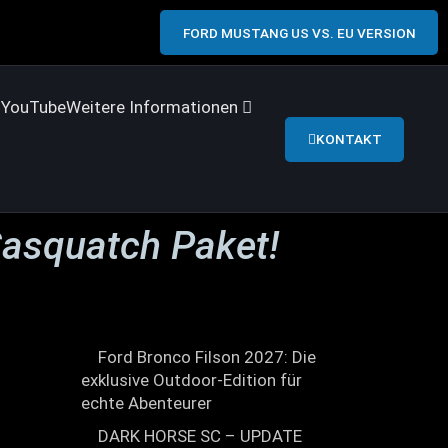
FORD MUSTANG US VS. EU VERSION
s
YouTube
Weitere Informationen
KONTAKT
 Sasquatch Paket!
Ford Bronco Filson 2027: Die
exklusive Outdoor-Edition für
echte Abenteurer
DARK HORSE SC – UPDATE