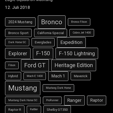
12. Juli 2018
Bronco
2024 Mustang
Bronco Filson
Bronco Sport
California Special
Cobra Jet 1400
Expedition
Everglades
Dark Horse SC
F-150
F-150 Lightning
Explorer
Ford GT
Heritage Edition
Filson
Mach 1
Hybrid
Maverick
Mach-E 1400
Mustang
Mustang Dark Horse
Ranger
Raptor
Mustang Dark Horse SC
ProRunner
Raptor R
Shelby GT350
Rattler