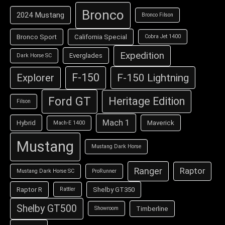
Bronco
2024 Mustang
Bronco Filson
Bronco Sport
California Special
Cobra Jet 1400
Expedition
Everglades
Dark Horse SC
F-150
F-150 Lightning
Explorer
Ford GT
Heritage Edition
Filson
Mach 1
Hybrid
Maverick
Mach-E 1400
Mustang
Mustang Dark Horse
Ranger
Raptor
Mustang Dark Horse SC
ProRunner
Raptor R
Shelby GT350
Rattler
Shelby GT500
Timberline
Showroom