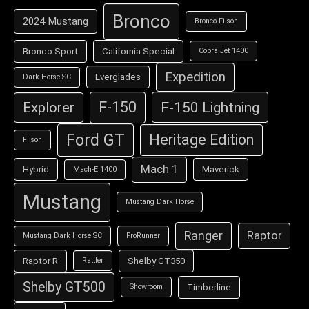
Bronco
2024 Mustang
Bronco Filson
Bronco Sport
California Special
Cobra Jet 1400
Expedition
Everglades
Dark Horse SC
F-150
F-150 Lightning
Explorer
Ford GT
Heritage Edition
Filson
Mach 1
Hybrid
Maverick
Mach-E 1400
Mustang
Mustang Dark Horse
Ranger
Raptor
Mustang Dark Horse SC
ProRunner
Raptor R
Shelby GT350
Rattler
Shelby GT500
Timberline
Showroom