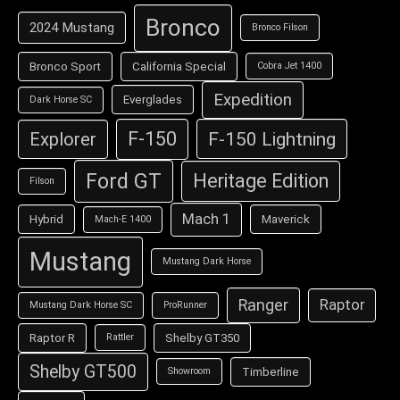
Bronco
2024 Mustang
Bronco Filson
Bronco Sport
California Special
Cobra Jet 1400
Expedition
Everglades
Dark Horse SC
F-150
F-150 Lightning
Explorer
Ford GT
Heritage Edition
Filson
Mach 1
Hybrid
Maverick
Mach-E 1400
Mustang
Mustang Dark Horse
Ranger
Raptor
Mustang Dark Horse SC
ProRunner
Raptor R
Shelby GT350
Rattler
Shelby GT500
Timberline
Showroom