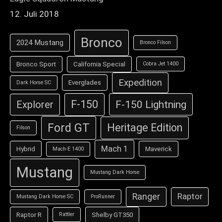
12. Juli 2018
Bronco
2024 Mustang
Bronco Filson
Bronco Sport
California Special
Cobra Jet 1400
Expedition
Everglades
Dark Horse SC
F-150
F-150 Lightning
Explorer
Ford GT
Heritage Edition
Filson
Mach 1
Hybrid
Maverick
Mach-E 1400
Mustang
Mustang Dark Horse
Ranger
Raptor
Mustang Dark Horse SC
ProRunner
Raptor R
Shelby GT350
Rattler