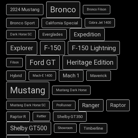
Bronco
2024 Mustang
Bronco Filson
Bronco Sport
California Special
Cobra Jet 1400
Expedition
Everglades
Dark Horse SC
F-150
F-150 Lightning
Explorer
Ford GT
Heritage Edition
Filson
Mach 1
Hybrid
Maverick
Mach-E 1400
Mustang
Mustang Dark Horse
Ranger
Raptor
Mustang Dark Horse SC
ProRunner
Raptor R
Shelby GT350
Rattler
Shelby GT500
Timberline
Showroom