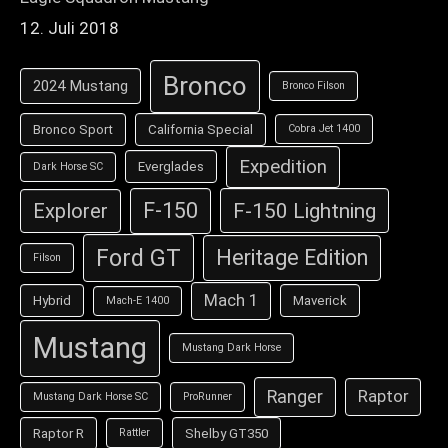
12. Juli 2018
Bronco
2024 Mustang
Bronco Filson
Bronco Sport
California Special
Cobra Jet 1400
Expedition
Everglades
Dark Horse SC
F-150
F-150 Lightning
Explorer
Ford GT
Heritage Edition
Filson
Mach 1
Hybrid
Maverick
Mach-E 1400
Mustang
Mustang Dark Horse
Ranger
Raptor
Mustang Dark Horse SC
ProRunner
Raptor R
Shelby GT350
Rattler