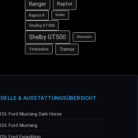
Ranger
Raptor
Raptor R
Rattler
Shelby GT350
Shelby GT500
Showroom
Tremor
Timberline
DELLE & AUSSTATTUNGSÜBERSICHT
026 Ford Mustang Dark Horse
026 Ford Mustang
026 Ford Expedition