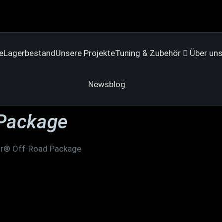
e
Lagerbestand
Unsere Projekte
Tuning & Zubehör
Über un
Newsblog
Package
r® Off-Road Package