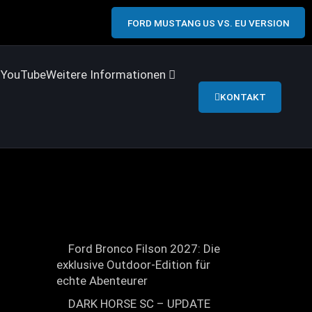
FORD MUSTANG US VS. EU VERSION
s
YouTube
Weitere Informationen
KONTAKT
Ford Bronco Filson 2027: Die
exklusive Outdoor-Edition für
echte Abenteurer
DARK HORSE SC – UPDATE