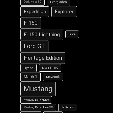
Everglades
Dark Horse SC
Explorer
Expedition
F-150
F-150 Lightning
Filson
Ford GT
Heritage Edition
Hybrid
Mach-E 1400
Mach 1
Maverick
Mustang
Mustang Dark Horse
Mustang Dark Horse SC
ProRunner