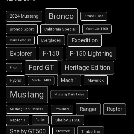
Bronco
2024 Mustang
Bronco Filson
Bronco Sport
California Special
Cobra Jet 1400
Expedition
Everglades
Dark Horse SC
F-150
F-150 Lightning
Explorer
Ford GT
Heritage Edition
Filson
Mach 1
Hybrid
Maverick
Mach-E 1400
Mustang
Mustang Dark Horse
Ranger
Raptor
Mustang Dark Horse SC
ProRunner
Raptor R
Shelby GT350
Rattler
Shelby GT500
Timberline
Showroom