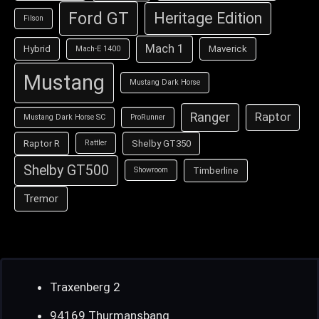
Ford GT
Heritage Edition
Filson
Mach 1
Hybrid
Maverick
Mach-E 1400
Mustang
Mustang Dark Horse
Ranger
Raptor
Mustang Dark Horse SC
ProRunner
Raptor R
Shelby GT350
Rattler
Shelby GT500
Timberline
Showroom
Tremor
Traxenberg 2
94169 Thurmansbang