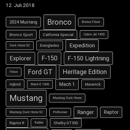
12. Juli 2018
Bronco
2024 Mustang
Bronco Filson
Bronco Sport
California Special
Cobra Jet 1400
Expedition
Everglades
Dark Horse SC
F-150
F-150 Lightning
Explorer
Ford GT
Heritage Edition
Filson
Mach 1
Hybrid
Maverick
Mach-E 1400
Mustang
Mustang Dark Horse
Ranger
Raptor
Mustang Dark Horse SC
ProRunner
Raptor R
Shelby GT350
Rattler