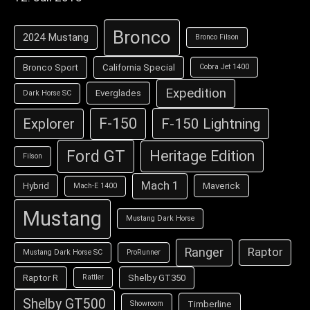
Bronco
2024 Mustang
Bronco Filson
Bronco Sport
California Special
Cobra Jet 1400
Expedition
Everglades
Dark Horse SC
F-150
F-150 Lightning
Explorer
Ford GT
Heritage Edition
Filson
Mach 1
Hybrid
Maverick
Mach-E 1400
Mustang
Mustang Dark Horse
Ranger
Raptor
Mustang Dark Horse SC
ProRunner
Raptor R
Shelby GT350
Rattler
Shelby GT500
Timberline
Showroom