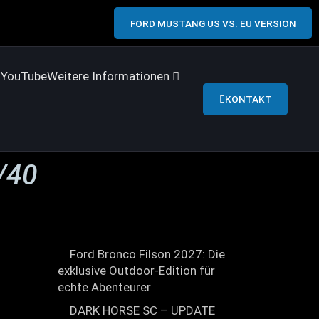
FORD MUSTANG US VS. EU VERSION
s
YouTube
Weitere Informationen
KONTAKT
/40
Ford Bronco Filson 2027: Die
exklusive Outdoor-Edition für
echte Abenteurer
DARK HORSE SC – UPDATE