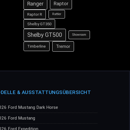
Ranger
Raptor
Raptor R
Rattler
Shelby GT350
Shelby GT500
Showroom
Tremor
Timberline
DELLE & AUSSTATTUNGSÜBERSICHT
026 Ford Mustang Dark Horse
026 Ford Mustang
026 Ford Expedition