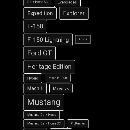
Everglades
Dark Horse SC
Explorer
Expedition
F-150
F-150 Lightning
Filson
Ford GT
Heritage Edition
Hybrid
Mach-E 1400
Mach 1
Maverick
Mustang
Mustang Dark Horse
Mustang Dark Horse SC
ProRunner