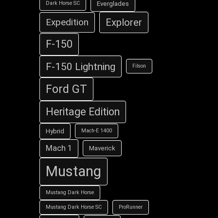
Everglades
Dark Horse SC
Explorer
Expedition
F-150
F-150 Lightning
Filson
Ford GT
Heritage Edition
Hybrid
Mach-E 1400
Mach 1
Maverick
Mustang
Mustang Dark Horse
Mustang Dark Horse SC
ProRunner