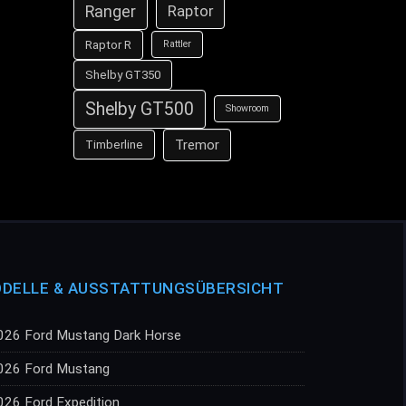
Ranger
Raptor
Raptor R
Rattler
Shelby GT350
Shelby GT500
Showroom
Tremor
Timberline
DELLE & AUSSTATTUNGSÜBERSICHT
026 Ford Mustang Dark Horse
026 Ford Mustang
026 Ford Expedition