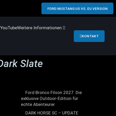
FORD MUSTANG US VS. EU VERSION
s
YouTube
Weitere Informationen
KONTAKT
Dark Slate
Ford Bronco Filson 2027: Die
exklusive Outdoor-Edition für
echte Abenteurer
DARK HORSE SC – UPDATE