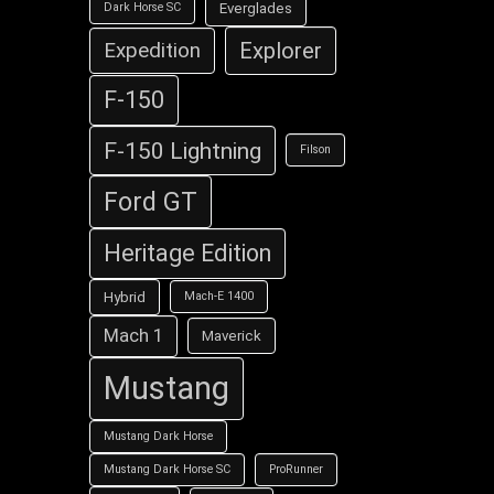
Everglades
Dark Horse SC
Explorer
Expedition
F-150
F-150 Lightning
Filson
Ford GT
Heritage Edition
Hybrid
Mach-E 1400
Mach 1
Maverick
Mustang
Mustang Dark Horse
Mustang Dark Horse SC
ProRunner