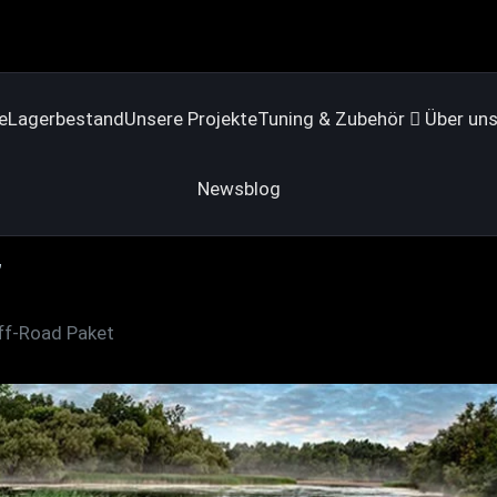
e
Lagerbestand
Unsere Projekte
Tuning & Zubehör
Über un
Newsblog
t
ff-Road Paket