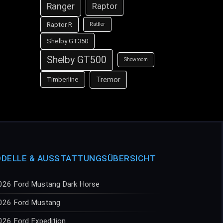
Ranger
Raptor
Raptor R
Rattler
Shelby GT350
Shelby GT500
Showroom
Tremor
Timberline
DELLE & AUSSTATTUNGSÜBERSICHT
026 Ford Mustang Dark Horse
026 Ford Mustang
026 Ford Expedition