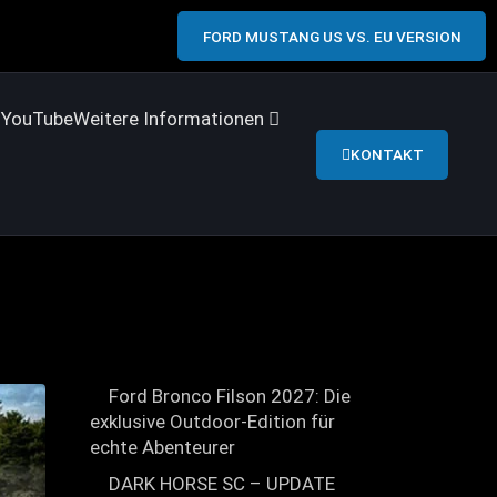
FORD MUSTANG US VS. EU VERSION
s
YouTube
Weitere Informationen
KONTAKT
Ford Bronco Filson 2027: Die
exklusive Outdoor-Edition für
echte Abenteurer
DARK HORSE SC – UPDATE