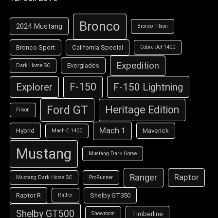
Bronco
2024 Mustang
Bronco Filson
Bronco Sport
California Special
Cobra Jet 1400
Expedition
Everglades
Dark Horse SC
F-150
F-150 Lightning
Explorer
Ford GT
Heritage Edition
Filson
Mach 1
Hybrid
Maverick
Mach-E 1400
Mustang
Mustang Dark Horse
Ranger
Raptor
Mustang Dark Horse SC
ProRunner
Raptor R
Shelby GT350
Rattler
Shelby GT500
Timberline
Showroom