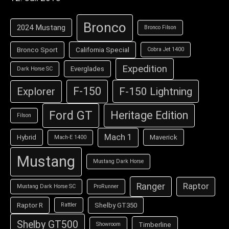
Bronco
2024 Mustang
Bronco Filson
Bronco Sport
California Special
Cobra Jet 1400
Expedition
Everglades
Dark Horse SC
F-150
F-150 Lightning
Explorer
Ford GT
Heritage Edition
Filson
Mach 1
Hybrid
Maverick
Mach-E 1400
Mustang
Mustang Dark Horse
Ranger
Raptor
Mustang Dark Horse SC
ProRunner
Raptor R
Shelby GT350
Rattler
Shelby GT500
Timberline
Showroom