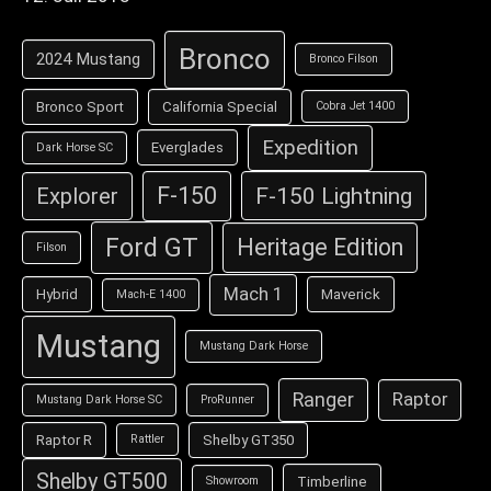
Bronco
2024 Mustang
Bronco Filson
Bronco Sport
California Special
Cobra Jet 1400
Expedition
Everglades
Dark Horse SC
F-150
F-150 Lightning
Explorer
Ford GT
Heritage Edition
Filson
Mach 1
Hybrid
Maverick
Mach-E 1400
Mustang
Mustang Dark Horse
Ranger
Raptor
Mustang Dark Horse SC
ProRunner
Raptor R
Shelby GT350
Rattler
Shelby GT500
Timberline
Showroom