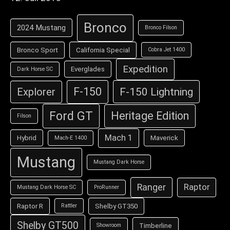
Bronco
2024 Mustang
Bronco Filson
Bronco Sport
California Special
Cobra Jet 1400
Expedition
Everglades
Dark Horse SC
F-150
F-150 Lightning
Explorer
Ford GT
Heritage Edition
Filson
Mach 1
Hybrid
Maverick
Mach-E 1400
Mustang
Mustang Dark Horse
Ranger
Raptor
Mustang Dark Horse SC
ProRunner
Raptor R
Shelby GT350
Rattler
Shelby GT500
Timberline
Showroom