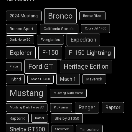
Bronco
2024 Mustang
Bronco Filson
Bronco Sport
California Special
Cobra Jet 1400
Expedition
Everglades
Dark Horse SC
F-150
F-150 Lightning
Explorer
Ford GT
Heritage Edition
Filson
Mach 1
Hybrid
Maverick
Mach-E 1400
Mustang
Mustang Dark Horse
Ranger
Raptor
Mustang Dark Horse SC
ProRunner
Raptor R
Shelby GT350
Rattler
Shelby GT500
Timberline
Showroom