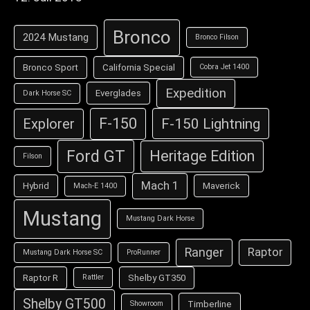
Bronco
2024 Mustang
Bronco Filson
Bronco Sport
California Special
Cobra Jet 1400
Expedition
Everglades
Dark Horse SC
F-150
F-150 Lightning
Explorer
Ford GT
Heritage Edition
Filson
Mach 1
Hybrid
Maverick
Mach-E 1400
Mustang
Mustang Dark Horse
Ranger
Raptor
Mustang Dark Horse SC
ProRunner
Raptor R
Shelby GT350
Rattler
Shelby GT500
Timberline
Showroom