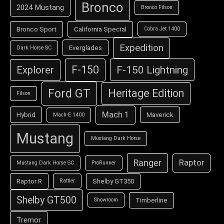
Bronco
2024 Mustang
Bronco Filson
Bronco Sport
California Special
Cobra Jet 1400
Expedition
Everglades
Dark Horse SC
F-150
F-150 Lightning
Explorer
Ford GT
Heritage Edition
Filson
Mach 1
Hybrid
Maverick
Mach-E 1400
Mustang
Mustang Dark Horse
Ranger
Raptor
Mustang Dark Horse SC
ProRunner
Raptor R
Shelby GT350
Rattler
Shelby GT500
Timberline
Showroom
Tremor