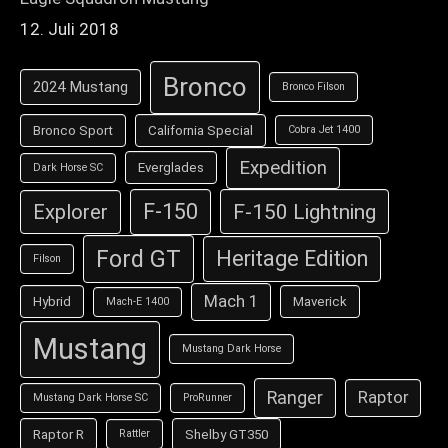
12. Juli 2018
Bronco
2024 Mustang
Bronco Filson
Bronco Sport
California Special
Cobra Jet 1400
Expedition
Everglades
Dark Horse SC
F-150
F-150 Lightning
Explorer
Ford GT
Heritage Edition
Filson
Mach 1
Hybrid
Maverick
Mach-E 1400
Mustang
Mustang Dark Horse
Ranger
Raptor
Mustang Dark Horse SC
ProRunner
Raptor R
Shelby GT350
Rattler