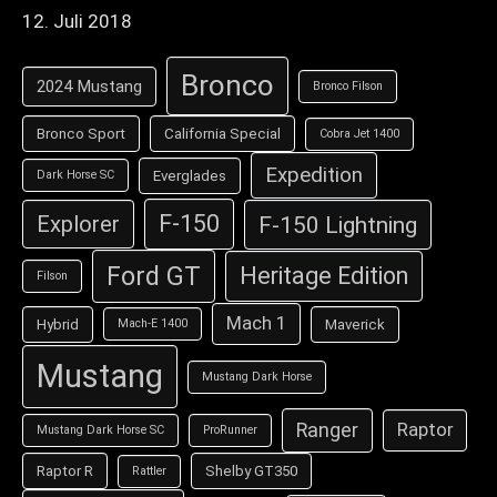
12. Juli 2018
Bronco
2024 Mustang
Bronco Filson
Bronco Sport
California Special
Cobra Jet 1400
Expedition
Everglades
Dark Horse SC
F-150
F-150 Lightning
Explorer
Ford GT
Heritage Edition
Filson
Mach 1
Hybrid
Maverick
Mach-E 1400
Mustang
Mustang Dark Horse
Ranger
Raptor
Mustang Dark Horse SC
ProRunner
Raptor R
Shelby GT350
Rattler